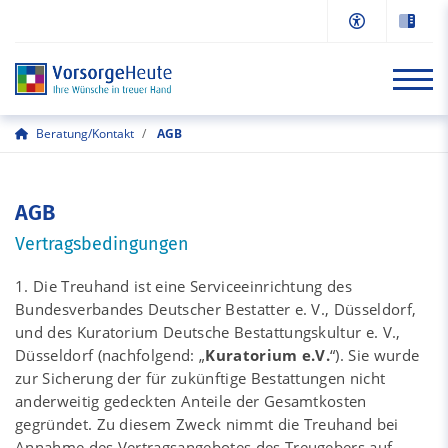
Beratung/Kontakt
AGB
Start
AGB
Informationen
Vertragsbedingungen
Online-Antrag
1. Die Treuhand ist eine Serviceeinrichtung des
Beratung/Kontakt
Bundesverbandes Deutscher Bestatter e. V., Düsseldorf,
und des Kuratorium Deutsche Bestattungskultur e. V.,
So erreichen Sie uns
Düsseldorf (nachfolgend: „
Kuratorium e.V.
“). Sie wurde
zur Sicherung der für zukünftige Bestattungen nicht
Fragen & Antworten
anderweitig gedeckten Anteile der Gesamtkosten
gegründet. Zu diesem Zweck nimmt die Treuhand bei
Annahme des Vertragsangebotes des Treugebers auf