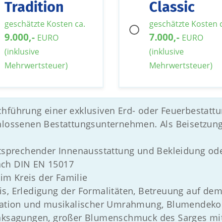
Tradition
Classic
geschätzte Kosten ca.
geschätzte Kosten 
9.000,-
7.000,-
EURO
EURO
(inklusive
(inklusive
Mehrwertsteuer)
Mehrwertsteuer)
chführung einer exklusiven Erd- oder Feuerbesta
chlossenen Bestattungsunternehmen. Als Beisetzun
entsprechender Innenausstattung und Bekleidung od
ach DIN EN 15017
m Kreis der Familie
s, Erledigung der Formalitäten, Betreuung auf dem 
ration und musikalischer Umrahmung, Blumendekora
anksagungen, großer Blumenschmuck des Sarges mit