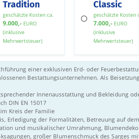
Tradition
Classic
geschätzte Kosten ca.
geschätzte Kosten 
9.000,-
7.000,-
EURO
EURO
(inklusive
(inklusive
Mehrwertsteuer)
Mehrwertsteuer)
chführung einer exklusiven Erd- oder Feuerbesta
chlossenen Bestattungsunternehmen. Als Beisetzun
entsprechender Innenausstattung und Bekleidung od
ach DIN EN 15017
m Kreis der Familie
s, Erledigung der Formalitäten, Betreuung auf dem 
ration und musikalischer Umrahmung, Blumendekora
anksagungen, großer Blumenschmuck des Sarges mit