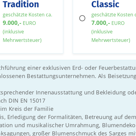
Tradition
Classic
geschätzte Kosten ca.
geschätzte Kosten 
9.000,-
7.000,-
EURO
EURO
(inklusive
(inklusive
Mehrwertsteuer)
Mehrwertsteuer)
chführung einer exklusiven Erd- oder Feuerbesta
chlossenen Bestattungsunternehmen. Als Beisetzun
entsprechender Innenausstattung und Bekleidung od
ach DIN EN 15017
m Kreis der Familie
s, Erledigung der Formalitäten, Betreuung auf dem 
ration und musikalischer Umrahmung, Blumendekora
anksagungen, großer Blumenschmuck des Sarges mit