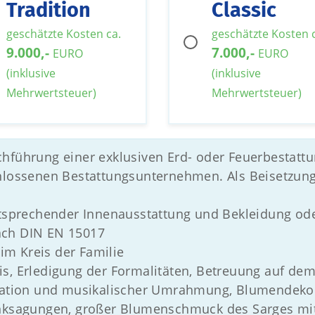
Tradition
Classic
geschätzte Kosten ca.
geschätzte Kosten 
9.000,-
7.000,-
EURO
EURO
(inklusive
(inklusive
Mehrwertsteuer)
Mehrwertsteuer)
chführung einer exklusiven Erd- oder Feuerbesta
chlossenen Bestattungsunternehmen. Als Beisetzun
entsprechender Innenausstattung und Bekleidung od
ach DIN EN 15017
m Kreis der Familie
s, Erledigung der Formalitäten, Betreuung auf dem 
ration und musikalischer Umrahmung, Blumendekora
anksagungen, großer Blumenschmuck des Sarges mit